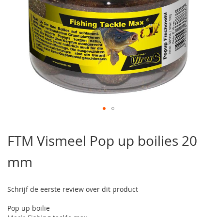
Ga
naar
FTM Vismeel Pop up boilies 20
het
begin
mm
van
de
afbeeldingen-
gallerij
Schrijf de eerste review over dit product
Pop up boilie