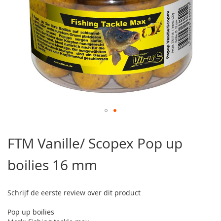
Ga
naar
FTM Vanille/ Scopex Pop up
het
begin
boilies 16 mm
van
de
afbeeldingen-
gallerij
Schrijf de eerste review over dit product
Pop up boilies