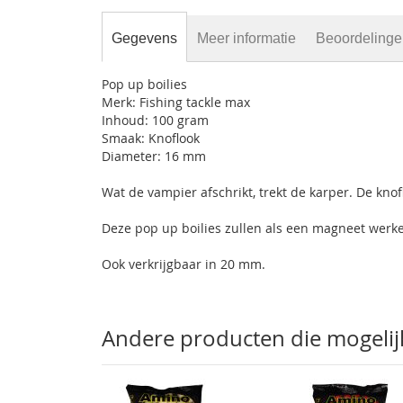
gallerij
Gegevens
Meer informatie
Beoordeling
Pop up boilies
Merk: Fishing tackle max
Inhoud: 100 gram
Smaak: Knoflook
Diameter: 16 mm
Wat de vampier afschrikt, trekt de karper. De kn
Deze pop up boilies zullen als een magneet werke
Ook verkrijgbaar in 20 mm.
Andere producten die mogelijk 