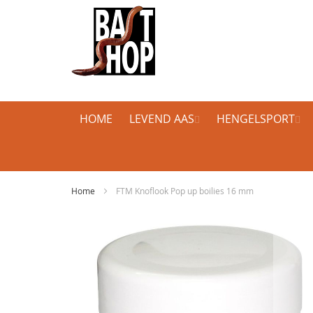
HOME
LEVEND AAS
HENGELSPORT
Home
FTM Knoflook Pop up boilies 16 mm
Ga
naar
het
einde
van
de
afbeeldingen-