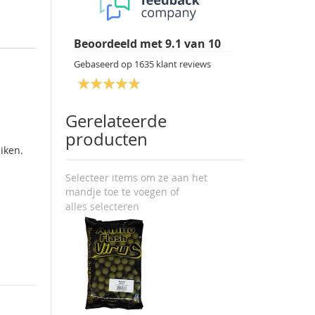
Beoordeeld met
9.1
van
10
Gebaseerd op
1635
klant reviews
Gerelateerde
producten
uiken.
Selecteer items om ze aan het
mandje toe te voegen of
alles selecteren