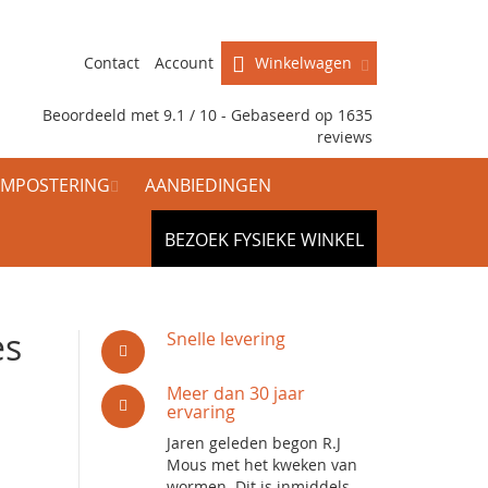
Contact
Account
Winkelwagen
Beoordeeld met 9.1 / 10 - Gebaseerd op
1635
reviews
MPOSTERING
AANBIEDINGEN
BEZOEK FYSIEKE WINKEL
es
Snelle levering
Meer dan 30 jaar
ervaring
Jaren geleden begon R.J
Mous met het kweken van
wormen. Dit is inmiddels