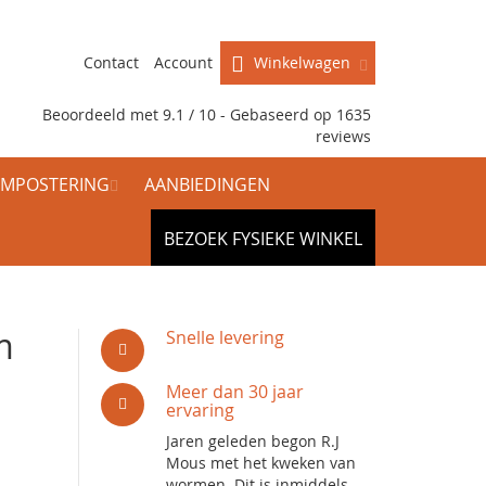
Contact
Account
Winkelwagen
Beoordeeld met 9.1 / 10 - Gebaseerd op
1635
reviews
MPOSTERING
AANBIEDINGEN
BEZOEK FYSIEKE WINKEL
m
Snelle levering
Meer dan 30 jaar
ervaring
Jaren geleden begon R.J
Mous met het kweken van
wormen. Dit is inmiddels