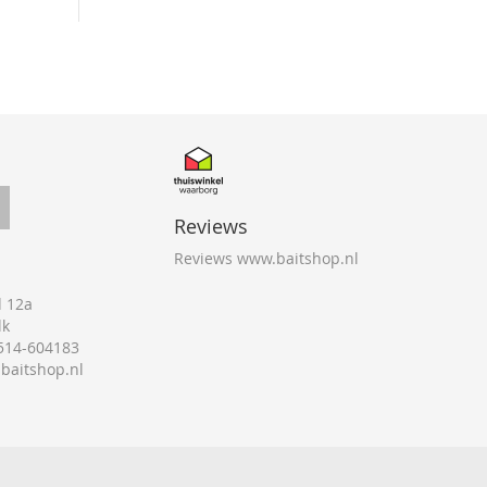
Reviews
Reviews www.baitshop.nl
 12a
lk
0514-604183
@baitshop.nl