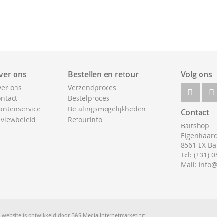
ver ons
Bestellen en retour
Volg ons
er ons
Verzendproces
ntact
Bestelproces
antenservice
Betalingsmogelijkheden
Contact
viewbeleid
Retourinfo
Baitshop
Eigenhaard
8561 EX Ba
Tel: (+31) 
Mail: info
 website is ontwikkeld door
B&S Media Internetmarketing