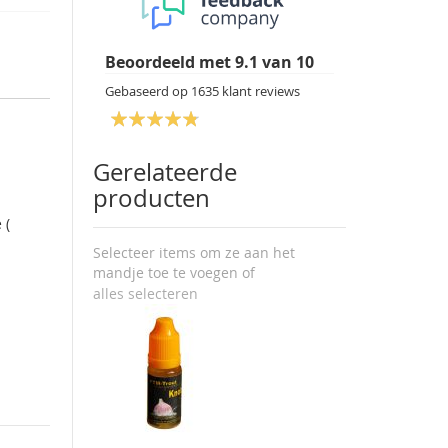
Beoordeeld met
9.1
van
10
Gebaseerd op
1635
klant reviews
Gerelateerde
producten
 (
Selecteer items om ze aan het
mandje toe te voegen of
alles selecteren