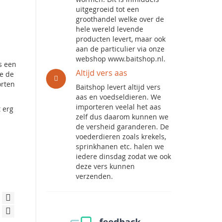
uitgegroeid tot een
groothandel welke over de
hele wereld levende
producten levert, maar ook
aan de particulier via onze
webshop www.baitshop.nl.
s een
Altijd vers aas
ve de
orten
Baitshop levert altijd vers
aas en voedseldieren. We
importeren veelal het aas
t erg
zelf dus daarom kunnen we
de versheid garanderen. De
voederdieren zoals krekels,
sprinkhanen etc. halen we
iedere dinsdag zodat we ook
deze vers kunnen
verzenden.