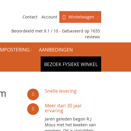
Contact
Account
Winkelwagen
Beoordeeld met 9.1 / 10 - Gebaseerd op
1635
reviews
MPOSTERING
AANBIEDINGEN
BEZOEK FYSIEKE WINKEL
am
Snelle levering
Meer dan 30 jaar
ervaring
Jaren geleden begon R.J
Mous met het kweken van
wormen. Dit is inmiddels