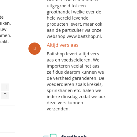
uitgegroeid tot een
groothandel welke over de
te
hele wereld levende
uiken.
producten levert, maar ook
n uw
aan de particulier via onze
komen.
webshop www.baitshop.nl.
aakt.
Altijd vers aas
Baitshop levert altijd vers
aas en voedseldieren. We
importeren veelal het aas
zelf dus daarom kunnen we
de versheid garanderen. De
voederdieren zoals krekels,
sprinkhanen etc. halen we
iedere dinsdag zodat we ook
deze vers kunnen
verzenden.