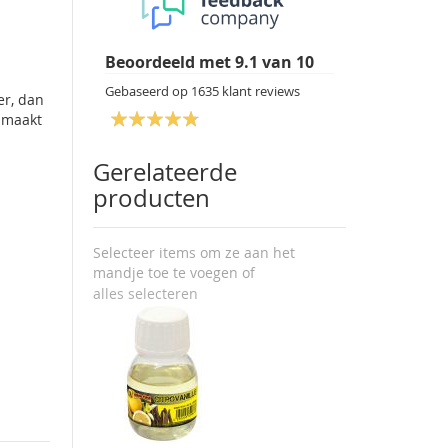
Beoordeeld met
9.1
van
10
Gebaseerd op
1635
klant reviews
er, dan
, maakt
Gerelateerde
producten
Selecteer items om ze aan het
mandje toe te voegen of
alles selecteren