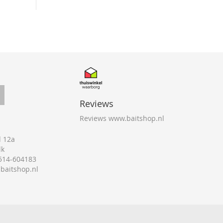
Reviews
Reviews www.baitshop.nl
 12a
lk
0514-604183
@baitshop.nl