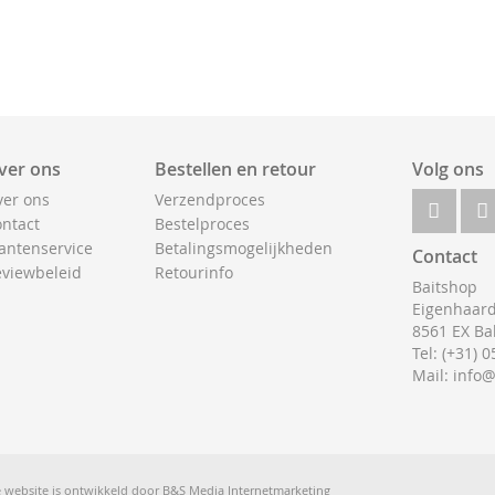
ver ons
Bestellen en retour
Volg ons
er ons
Verzendproces
ntact
Bestelproces
antenservice
Betalingsmogelijkheden
Contact
viewbeleid
Retourinfo
Baitshop
Eigenhaard
8561 EX Ba
Tel: (+31) 
Mail: info
 website is ontwikkeld door
B&S Media Internetmarketing