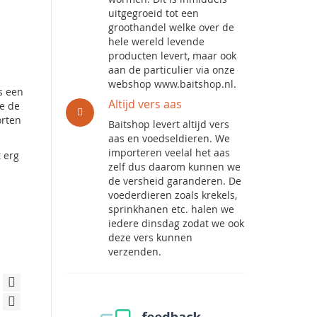
uitgegroeid tot een
groothandel welke over de
hele wereld levende
producten levert, maar ook
aan de particulier via onze
webshop www.baitshop.nl.
s een
Altijd vers aas
ve de
orten
Baitshop levert altijd vers
aas en voedseldieren. We
importeren veelal het aas
t erg
zelf dus daarom kunnen we
de versheid garanderen. De
voederdieren zoals krekels,
sprinkhanen etc. halen we
iedere dinsdag zodat we ook
deze vers kunnen
verzenden.