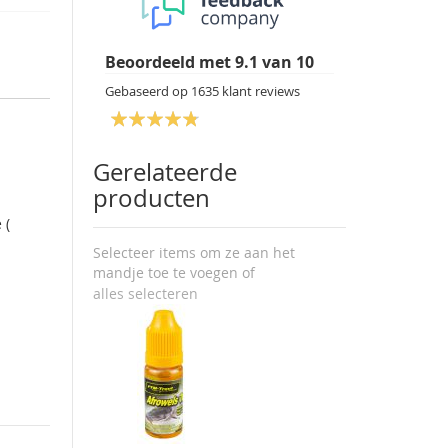
Beoordeeld met
9.1
van
10
Gebaseerd op
1635
klant reviews
Gerelateerde
producten
 (
Selecteer items om ze aan het
mandje toe te voegen of
alles selecteren