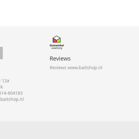
Reviews
Reviews www.baitshop.nl
 12a
lk
0514-604183
@baitshop.nl