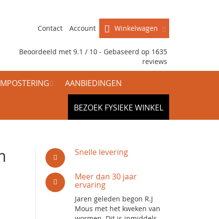
Contact
Account
Winkelwagen
Beoordeeld met 9.1 / 10 - Gebaseerd op
1635
reviews
MPOSTERING
AANBIEDINGEN
BEZOEK FYSIEKE WINKEL
m
Snelle levering
Meer dan 30 jaar
ervaring
Jaren geleden begon R.J
Mous met het kweken van
wormen. Dit is inmiddels