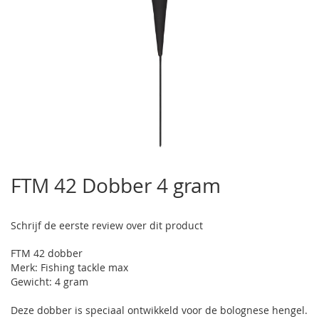
Ga
naar
FTM 42 Dobber 4 gram
het
begin
van
Schrijf de eerste review over dit product
de
afbeeldingen-
FTM 42 dobber
gallerij
Merk: Fishing tackle max
Gewicht: 4 gram
Deze dobber is speciaal ontwikkeld voor de bolognese hengel.