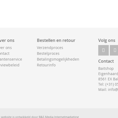
ver ons
Bestellen en retour
Volg ons
er ons
Verzendproces
ntact
Bestelproces
antenservice
Betalingsmogelijkheden
Contact
viewbeleid
Retourinfo
Baitshop
Eigenhaard
8561 EX Ba
Tel: (+31) 
Mail: info
 website is ontwikkeld door
B&S Media Internetmarketing