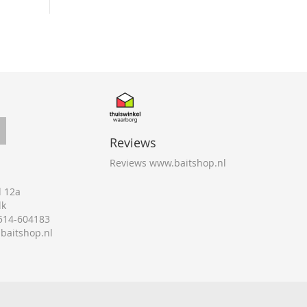
Reviews
Reviews www.baitshop.nl
 12a
lk
0514-604183
@baitshop.nl