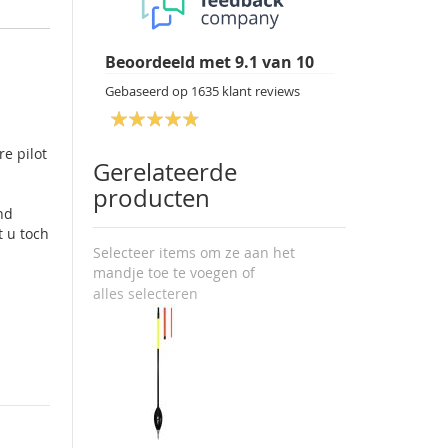
Beoordeeld met
9.1
van
10
Gebaseerd op
1635
klant reviews
re pilot
Gerelateerde
producten
nd
t u toch
Selecteer items om ze aan het
mandje toe te voegen of
alles selecteren