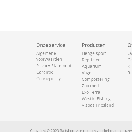
Onze service
Producten
O
Algemene
Hengelsport
Ov
voorwaarden
Reptielen
Co
Privacy Statement
Aquarium
Kl
Garantie
Vogels
Re
Cookiepolicy
Compostering
Zoo med
Exo Terra
Westin Fishing
Vispas Friesland
Copyright © 2023 Baitshop. Alle rechten voorbehouden.
| Deze