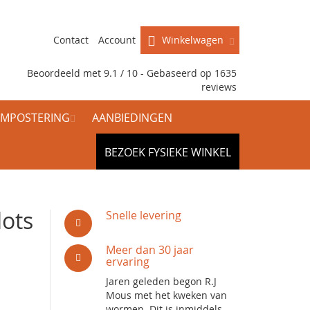
Contact
Account
Winkelwagen
Beoordeeld met 9.1 / 10 - Gebaseerd op
1635
reviews
MPOSTERING
AANBIEDINGEN
BEZOEK FYSIEKE WINKEL
lots
Snelle levering
Meer dan 30 jaar
ervaring
Jaren geleden begon R.J
Mous met het kweken van
wormen. Dit is inmiddels