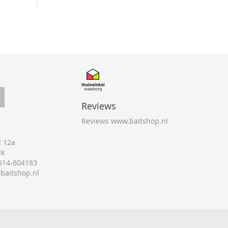
Reviews
Reviews www.baitshop.nl
 12a
lk
0514-604183
@baitshop.nl