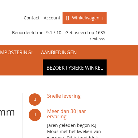
Contact
Account
Winkelwagen
Beoordeeld met 9.1 / 10 - Gebaseerd op
1635
reviews
MPOSTERING
AANBIEDINGEN
BEZOEK FYSIEKE WINKEL
Snelle levering
1 mm
Meer dan 30 jaar
ervaring
Jaren geleden begon R.J
Mous met het kweken van
wormen. Dit is inmiddels