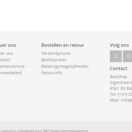
ver ons
Bestellen en retour
Volg ons
er ons
Verzendproces
ntact
Bestelproces
antenservice
Betalingsmogelijkheden
Contact
viewbeleid
Retourinfo
Baitshop
Eigenhaard
8561 EX Ba
Tel: (+31) 
Mail: info
 website is ontwikkeld door
B&S Media Internetmarketing