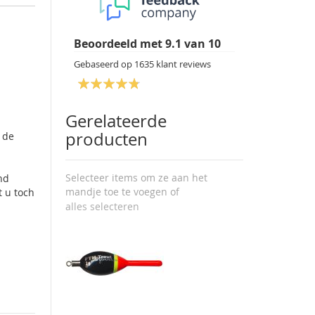
Beoordeeld met
9.1
van
10
Gebaseerd op
1635
klant reviews
Gerelateerde
producten
u de
Selecteer items om ze aan het
nd
mandje toe te voegen of
t u toch
alles selecteren