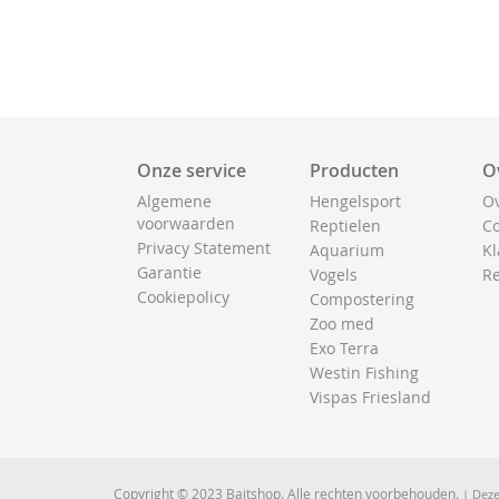
Onze service
Producten
O
Algemene
Hengelsport
Ov
voorwaarden
Reptielen
Co
Privacy Statement
Aquarium
Kl
Garantie
Vogels
Re
Cookiepolicy
Compostering
Zoo med
Exo Terra
Westin Fishing
Vispas Friesland
Copyright © 2023 Baitshop. Alle rechten voorbehouden.
| Deze