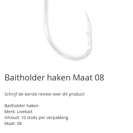
Ga
naar
Baitholder haken Maat 08
het
begin
van
Schrijf de eerste review over dit product
de
afbeeldingen-
Baitholder haken
gallerij
Merk: Livebait
Inhoud: 10 stuks per verpakking
Maat: 08