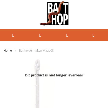
Home
Baitholder haken Maat 08
Ga
naar
het
einde
Dit product is niet langer leverbaar
van
de
afbeeldingen-
gallerij