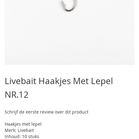
Ga
naar
Livebait Haakjes Met Lepel
het
begin
NR.12
van
de
afbeeldingen-
gallerij
Schrijf de eerste review over dit product
Haakjes met lepel
Merk: Livebait
Inhoud: 10 stuks