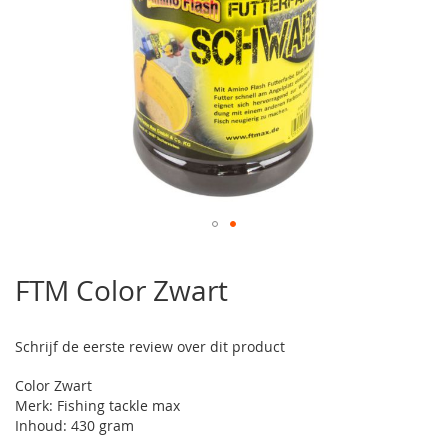
Ga
naar
FTM Color Zwart
het
begin
van
Schrijf de eerste review over dit product
de
afbeeldingen-
Color Zwart
gallerij
Merk: Fishing tackle max
Inhoud: 430 gram