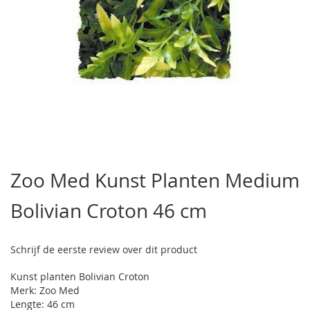
Ga
naar
Zoo Med Kunst Planten Medium
het
begin
Bolivian Croton 46 cm
van
de
afbeeldingen-
gallerij
Schrijf de eerste review over dit product
Kunst planten Bolivian Croton
Merk: Zoo Med
Lengte: 46 cm