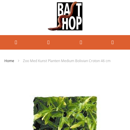
Home
Zoo Med Kunst Planten Medium Bolivian Croton 46 cm
Ga
naar
het
einde
van
de
afbeeldingen-
gallerij