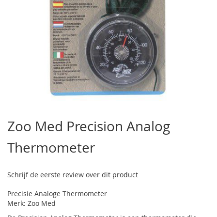
Ga
naar
Zoo Med Precision Analog
het
begin
Thermometer
van
de
afbeeldingen-
gallerij
Schrijf de eerste review over dit product
Precisie Analoge Thermometer
Merk: Zoo Med