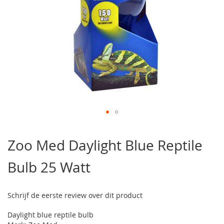
Ga
naar
Zoo Med Daylight Blue Reptile
het
begin
Bulb 25 Watt
van
de
afbeeldingen-
gallerij
Schrijf de eerste review over dit product
Daylight blue reptile bulb