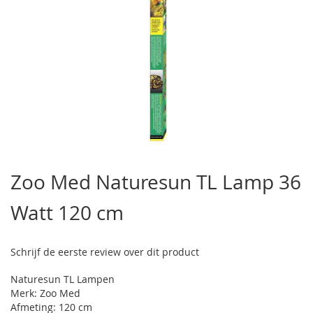
Ga
naar
Zoo Med Naturesun TL Lamp 36
het
begin
Watt 120 cm
van
de
afbeeldingen-
gallerij
Schrijf de eerste review over dit product
Naturesun TL Lampen
Merk: Zoo Med
Afmeting: 120 cm