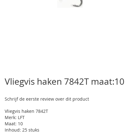
Ga
naar
Vliegvis haken 7842T maat:10
het
begin
van
Schrijf de eerste review over dit product
de
afbeeldingen-
Vliegvis haken 7842T
gallerij
Merk: LFT
Maat: 10
Inhoud: 25 stuks