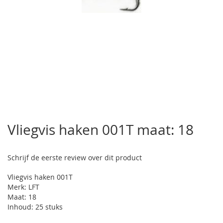
Ga
naar
Vliegvis haken 001T maat: 18
het
begin
van
Schrijf de eerste review over dit product
de
afbeeldingen-
Vliegvis haken 001T
gallerij
Merk: LFT
Maat: 18
Inhoud: 25 stuks