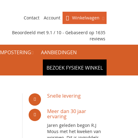
Contact
Account
Winkelwagen
Beoordeeld met 9.1 / 10 - Gebaseerd op
1635
reviews
MPOSTERING
AANBIEDINGEN
BEZOEK FYSIEKE WINKEL
Snelle levering
Meer dan 30 jaar
ervaring
Jaren geleden begon R.J
Mous met het kweken van
wormen. Dit is inmiddels