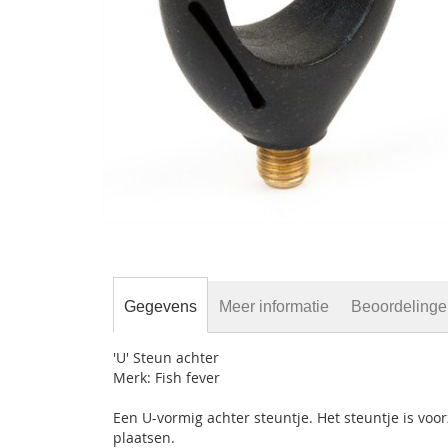
gallerij
Ga
naar
het
begin
Gegevens
Meer informatie
Beoordeling
van
de
afbeeldingen-
'U' Steun achter
gallerij
Merk: Fish fever
Een U-vormig achter steuntje. Het steuntje is voo
plaatsen.