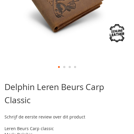
Ga
naar
Delphin Leren Beurs Carp
het
begin
Classic
van
de
afbeeldingen-
gallerij
Schrijf de eerste review over dit product
Leren Beurs Carp classic