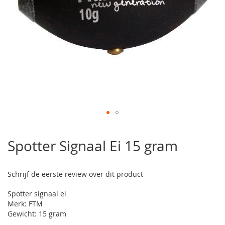
Ga
naar
Spotter Signaal Ei 15 gram
het
begin
van
Schrijf de eerste review over dit product
de
afbeeldingen-
Spotter signaal ei
gallerij
Merk: FTM
Gewicht: 15 gram