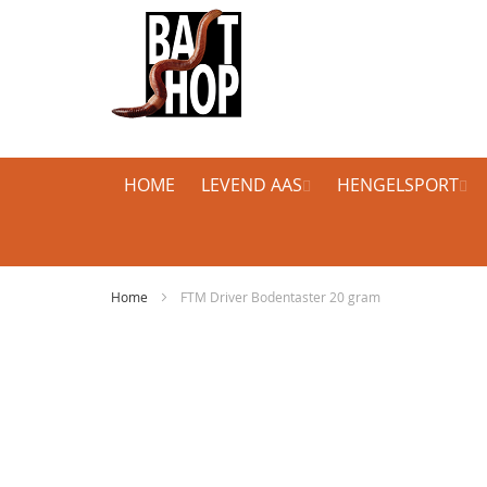
HOME
LEVEND AAS
HENGELSPORT
Home
FTM Driver Bodentaster 20 gram
Ga
naar
het
einde
van
de
afbeeldingen-