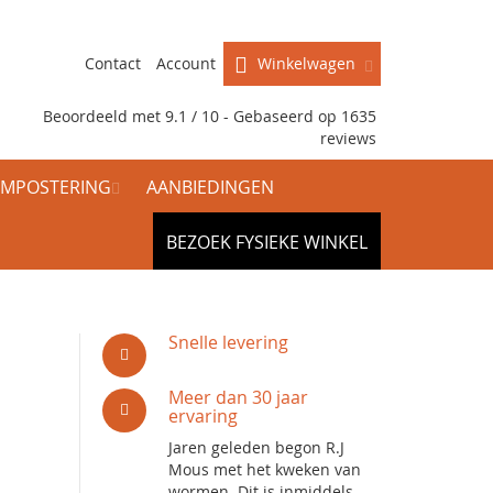
Contact
Account
Winkelwagen
Beoordeeld met 9.1 / 10 - Gebaseerd op
1635
reviews
MPOSTERING
AANBIEDINGEN
BEZOEK FYSIEKE WINKEL
Snelle levering
Meer dan 30 jaar
ervaring
Jaren geleden begon R.J
Mous met het kweken van
wormen. Dit is inmiddels