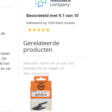
Beoordeeld met
9.1
van
10
Gebaseerd op
1635
klant reviews
 de
Gerelateerde
producten
erwater
. De
Selecteer items om ze aan het
kt het
mandje toe te voegen of
 en zal
alles selecteren