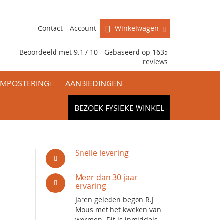
Contact
Account
Winkelwagen
Beoordeeld met 9.1 / 10 - Gebaseerd op
1635
reviews
MPOSTERING
AANBIEDINGEN
BEZOEK FYSIEKE WINKEL
Snelle levering
Meer dan 30 jaar
ervaring
Jaren geleden begon R.J
Mous met het kweken van
wormen. Dit is inmiddels