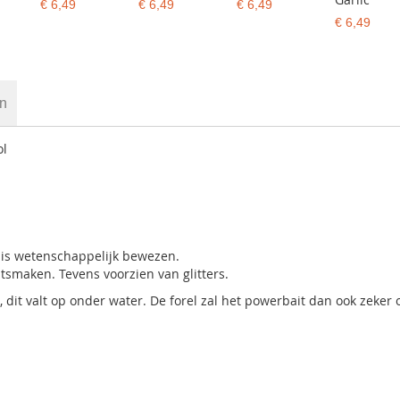
€ 6,49
€ 6,49
€ 6,49
€ 6,49
en
ol
t is wetenschappelijk bewezen.
itsmaken. Tevens voorzien van glitters.
, dit valt op onder water. De forel zal het powerbait dan ook zeker 