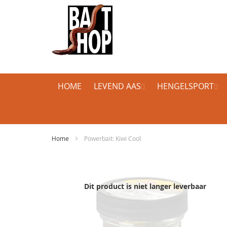
HOME
LEVEND AAS
HENGELSPORT
Home
Powerbait: Kiwi Cool
Ga
naar
het
Dit product is niet langer leverbaar
einde
van
de
afbeeldingen-