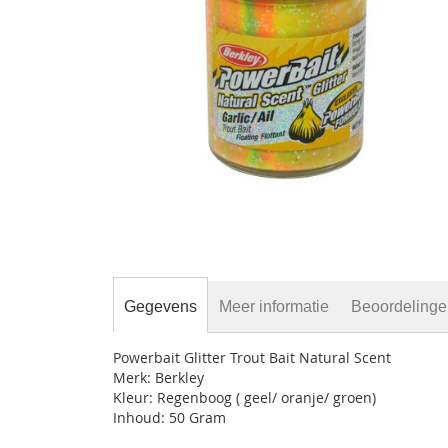
gallerij
Ga
naar
het
begin
Gegevens
Meer informatie
Beoordeling
van
de
afbeeldingen-
Powerbait Glitter Trout Bait Natural Scent
gallerij
Merk: Berkley
Kleur: Regenboog ( geel/ oranje/ groen)
Inhoud: 50 Gram