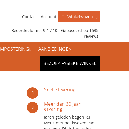
Contact
Account
Winkelwagen
Beoordeeld met 9.1 / 10 - Gebaseerd op
1635
reviews
MPOSTERING
AANBIEDINGEN
BEZOEK FYSIEKE WINKEL
Snelle levering
Meer dan 30 jaar
ervaring
Jaren geleden begon R.J
Mous met het kweken van
wormen. Dit is inmiddels