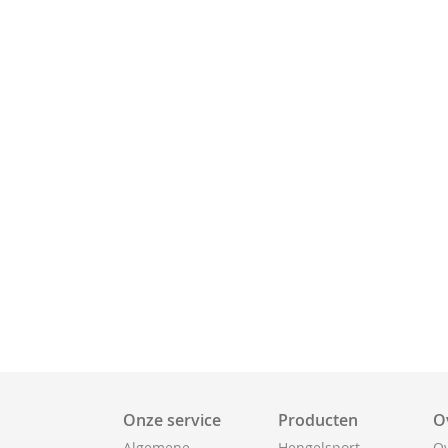
Onze service
Producten
O
Algemene
Hengelsport
Ov