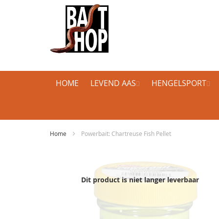
HOME
LEVEND AAS
HENGELSPORT
Home
Powerbait: Chartreuse Fish Pellet
Ga
naar
het
Dit product is niet langer leverbaar
einde
van
de
afbeeldingen-