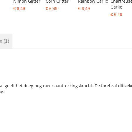
Nimph Glitter
Corn Glitter
Rainbow Garlic
Chartreus
Garlic
€ 6,49
€ 6,49
€ 6,49
€ 6,49
en
1
al geeft het deeg nog meer aantrekkingskracht. De forel zal dit zek
ng.