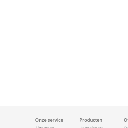
Onze service
Producten
O
Algemene
Hengelsport
Ov