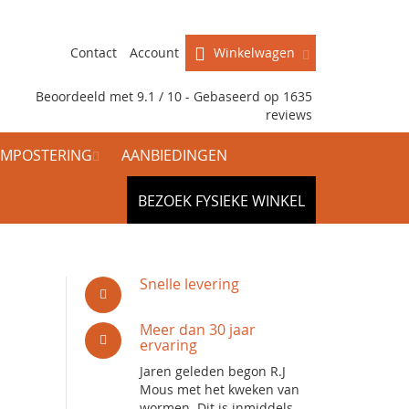
Contact
Account
Winkelwagen
Beoordeeld met 9.1 / 10 - Gebaseerd op
1635
reviews
MPOSTERING
AANBIEDINGEN
BEZOEK FYSIEKE WINKEL
Snelle levering
Meer dan 30 jaar
ervaring
Jaren geleden begon R.J
Mous met het kweken van
wormen. Dit is inmiddels