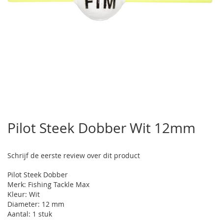
Ga
naar
Pilot Steek Dobber Wit 12mm
het
begin
van
Schrijf de eerste review over dit product
de
afbeeldingen-
Pilot Steek Dobber
gallerij
Merk: Fishing Tackle Max
Kleur: Wit
Diameter: 12 mm
Aantal: 1 stuk