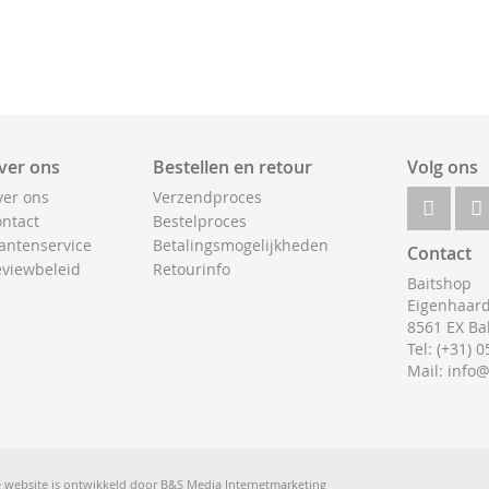
ver ons
Bestellen en retour
Volg ons
er ons
Verzendproces
ntact
Bestelproces
antenservice
Betalingsmogelijkheden
Contact
viewbeleid
Retourinfo
Baitshop
Eigenhaard
8561 EX Ba
Tel: (+31) 
Mail: info
 website is ontwikkeld door
B&S Media Internetmarketing