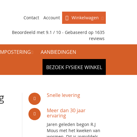
Contact
Account
Winkelwagen
Beoordeeld met 9.1 / 10 - Gebaseerd op
1635
reviews
MPOSTERING
AANBIEDINGEN
BEZOEK FYSIEKE WINKEL
g
Snelle levering
Meer dan 30 jaar
ervaring
Jaren geleden begon R.J
Mous met het kweken van
wormen. Dit is inmiddels