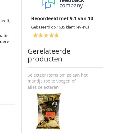
Beoordeeld met
9.1
van
10
heeft,
Gebaseerd op
1635
klant reviews
natie
udere
Gerelateerde
producten
Selecteer items om ze aan het
mandje toe te voegen of
alles selecteren