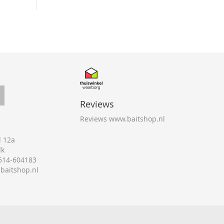
Reviews
Reviews www.baitshop.nl
 12a
lk
0514-604183
@baitshop.nl