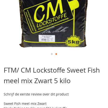
Ga
naar
FTM/ CM Lockstoffe Sweet Fish
het
begin
meel mix Zwart 5 kilo
van
de
afbeeldingen-
gallerij
Schrijf de eerste review over dit product
Sweet Fish meel mix Zwart