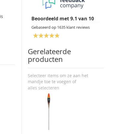
is
Beoordeeld met
9.1
van
10
Gebaseerd op
1635
klant reviews
Gerelateerde
producten
Selecteer items om ze aan het
mandje toe te voegen of
alles selecteren