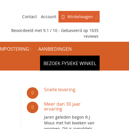
Contact
Account
Winkelwagen
Beoordeeld met 9.1 / 10 - Gebaseerd op
1635
reviews
MPOSTERING
AANBIEDINGEN
BEZOEK FYSIEKE WINKEL
Snelle levering
Meer dan 30 jaar
ervaring
Jaren geleden begon R.J
Mous met het kweken van
wormen. Dit is inmiddels