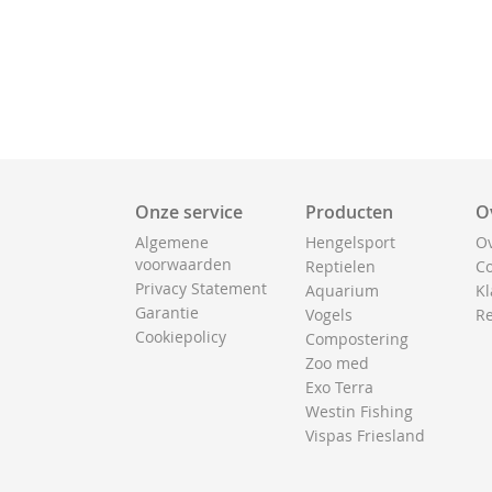
Onze service
Producten
O
Algemene
Hengelsport
Ov
voorwaarden
Reptielen
Co
Privacy Statement
Aquarium
Kl
Garantie
Vogels
Re
Cookiepolicy
Compostering
Zoo med
Exo Terra
Westin Fishing
Vispas Friesland