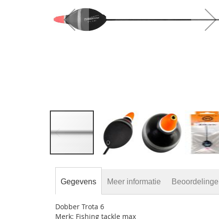
gallerij
Ga
naar
het
Gegevens
Meer informatie
Beoordeling
begin
van
Dobber Trota 6
de
Merk: Fishing tackle max
afbeeldingen-