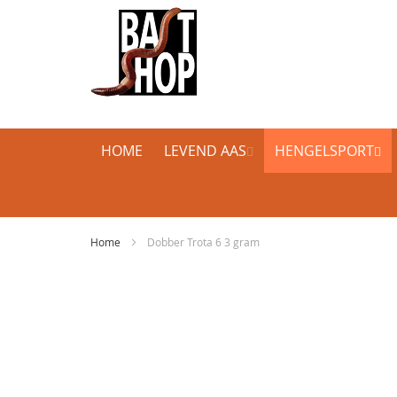
HOME
LEVEND AAS
HENGELSPORT
Home
Dobber Trota 6 3 gram
Ga
naar
het
einde
van
de
afbeeldingen-