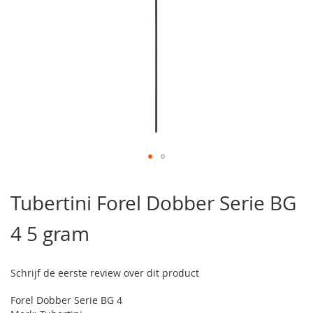
Ga
naar
Tubertini Forel Dobber Serie BG
het
begin
4 5 gram
van
de
afbeeldingen-
gallerij
Schrijf de eerste review over dit product
Forel Dobber Serie BG 4