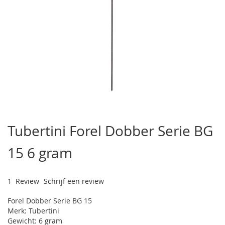
Ga
naar
Tubertini Forel Dobber Serie BG
het
begin
15 6 gram
van
de
afbeeldingen-
gallerij
1
Review
Schrijf een review
Forel Dobber Serie BG 15
Merk: Tubertini
Gewicht: 6 gram