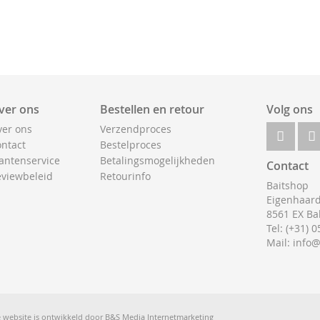
ver ons
Bestellen en retour
Volg ons
er ons
Verzendproces
ntact
Bestelproces
antenservice
Betalingsmogelijkheden
Contact
viewbeleid
Retourinfo
Baitshop
Eigenhaard
8561 EX Ba
Tel: (+31) 
Mail: info
 website is ontwikkeld door
B&S Media Internetmarketing