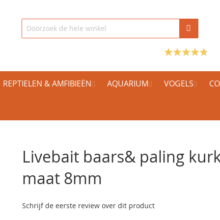
REPTIELEN & AMFIBIEËN
AQUARIUM
VOGELS
CO
Livebait baars& paling kurk
maat 8mm
Schrijf de eerste review over dit product