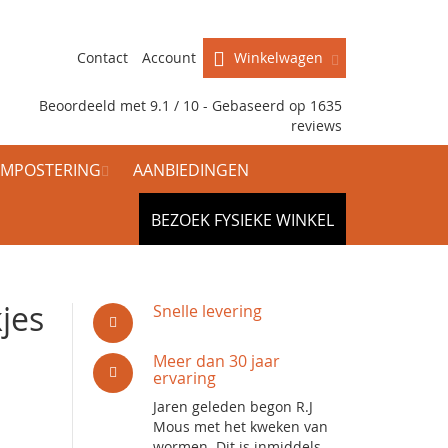
Contact
Account
Winkelwagen
Beoordeeld met 9.1 / 10 - Gebaseerd op
1635
reviews
MPOSTERING
AANBIEDINGEN
BEZOEK FYSIEKE WINKEL
jes
Snelle levering
Meer dan 30 jaar
ervaring
Jaren geleden begon R.J
Mous met het kweken van
wormen. Dit is inmiddels