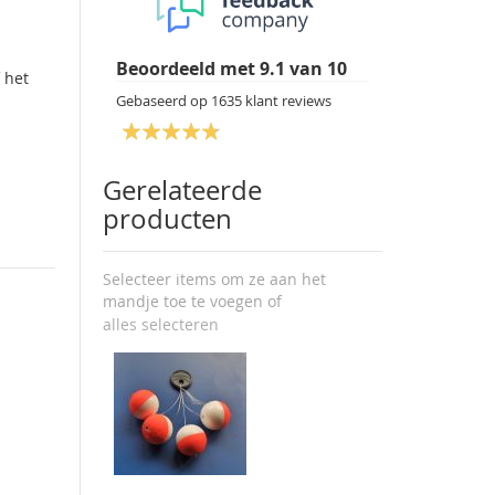
Beoordeeld met
9.1
van
10
 het
Gebaseerd op
1635
klant reviews
Gerelateerde
producten
Selecteer items om ze aan het
mandje toe te voegen of
alles selecteren