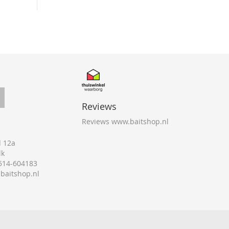
Reviews
Reviews www.baitshop.nl
 12a
lk
0514-604183
@baitshop.nl