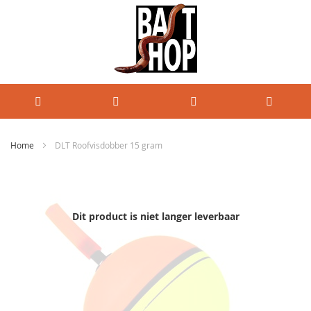
Home
DLT Roofvisdobber 15 gram
Ga
naar
het
einde
Dit product is niet langer leverbaar
van
de
afbeeldingen-
gallerij