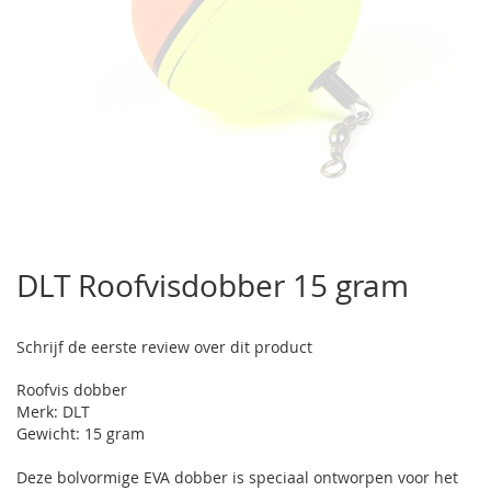
Ga
naar
DLT Roofvisdobber 15 gram
het
begin
van
Schrijf de eerste review over dit product
de
afbeeldingen-
Roofvis dobber
gallerij
Merk: DLT
Gewicht: 15 gram
Deze bolvormige EVA dobber is speciaal ontworpen voor het