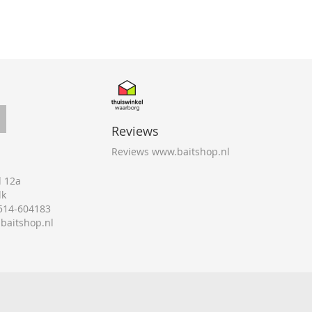
Reviews
Reviews www.baitshop.nl
 12a
lk
0514-604183
@baitshop.nl