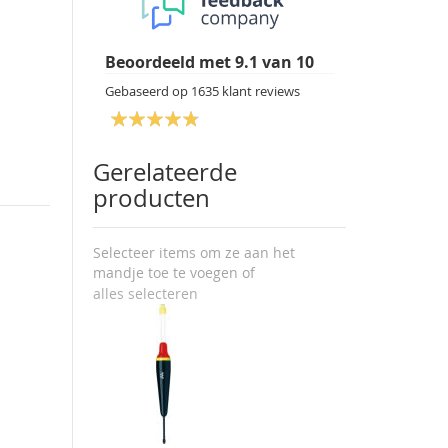
Beoordeeld met
9.1
van
10
Gebaseerd op
1635
klant reviews
Gerelateerde
producten
Selecteer items om ze aan het
mandje toe te voegen of
alles selecteren