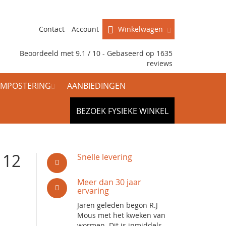
Contact
Account
Winkelwagen
Beoordeeld met 9.1 / 10 - Gebaseerd op
1635
reviews
MPOSTERING
AANBIEDINGEN
BEZOEK FYSIEKE WINKEL
 12
Snelle levering
Meer dan 30 jaar
ervaring
Jaren geleden begon R.J
Mous met het kweken van
wormen. Dit is inmiddels