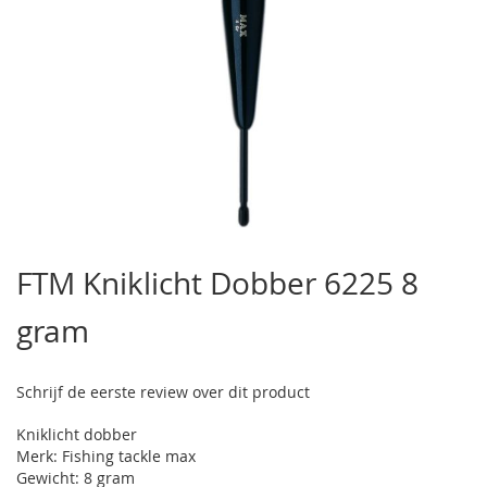
Ga
naar
FTM Kniklicht Dobber 6225 8
het
begin
gram
van
de
afbeeldingen-
gallerij
Schrijf de eerste review over dit product
Kniklicht dobber
Merk: Fishing tackle max
Gewicht: 8 gram