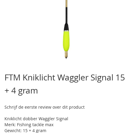
Ga
naar
FTM Kniklicht Waggler Signal 15
het
begin
+ 4 gram
van
de
afbeeldingen-
gallerij
Schrijf de eerste review over dit product
Kniklicht dobber Waggler Signal
Merk: Fishing tackle max
Gewicht: 15 + 4 gram