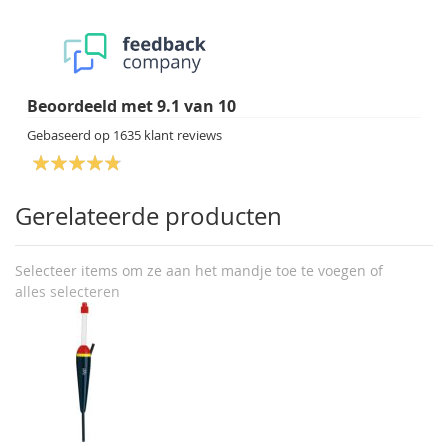
Beoordeeld met
9.1
van
10
Gebaseerd op
1635
klant reviews
Gerelateerde producten
Selecteer items om ze aan het mandje toe te voegen of
alles selecteren