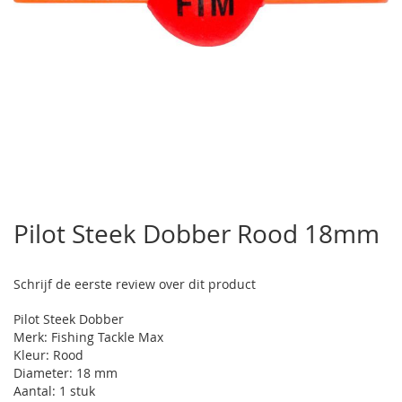
Ga
naar
Pilot Steek Dobber Rood 18mm
het
begin
van
Schrijf de eerste review over dit product
de
afbeeldingen-
Pilot Steek Dobber
gallerij
Merk: Fishing Tackle Max
Kleur: Rood
Diameter: 18 mm
Aantal: 1 stuk