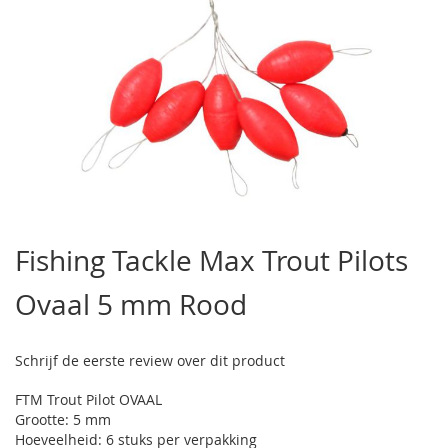
Ga
naar
Fishing Tackle Max Trout Pilots
het
begin
Ovaal 5 mm Rood
van
de
afbeeldingen-
gallerij
Schrijf de eerste review over dit product
FTM Trout Pilot OVAAL
Grootte: 5 mm
Hoeveelheid: 6 stuks per verpakking