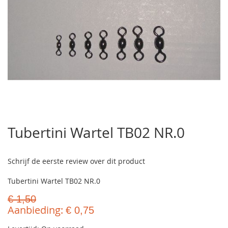
Ga
naar
Tubertini Wartel TB02 NR.0
het
begin
van
Schrijf de eerste review over dit product
de
afbeeldingen-
Tubertini Wartel TB02 NR.0
gallerij
€ 1,50
Aanbieding
€ 0,75