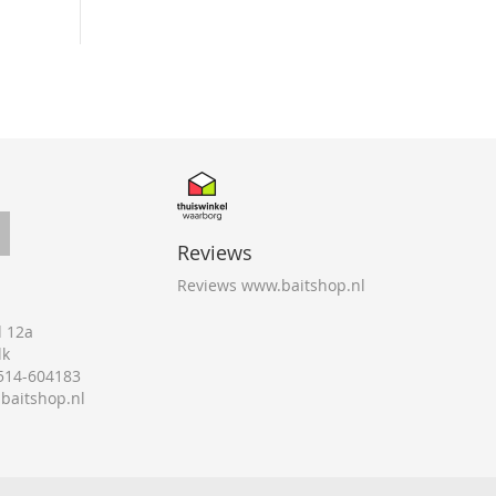
Reviews
Reviews www.baitshop.nl
 12a
lk
0514-604183
@baitshop.nl