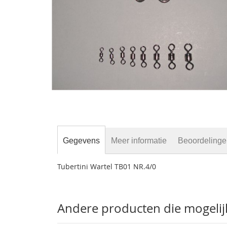
gallerij
Ga
naar
het
Gegevens
Meer informatie
Beoordeling
begin
van
Tubertini Wartel TB01 NR.4/0
de
afbeeldingen-
gallerij
Andere producten die mogelijk 