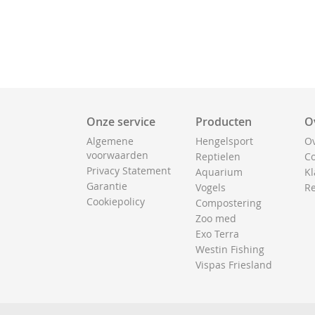
Onze service
Producten
O
Algemene
Hengelsport
Ov
voorwaarden
Reptielen
Co
Privacy Statement
Aquarium
Kl
Garantie
Vogels
Re
Cookiepolicy
Compostering
Zoo med
Exo Terra
Westin Fishing
Vispas Friesland