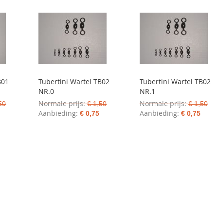
B01
Tubertini Wartel TB02
Tubertini Wartel TB02
NR.0
NR.1
Normale prijs
Normale prijs
50
€ 1,50
€ 1,50
Aanbieding
Aanbieding
€ 0,75
€ 0,75