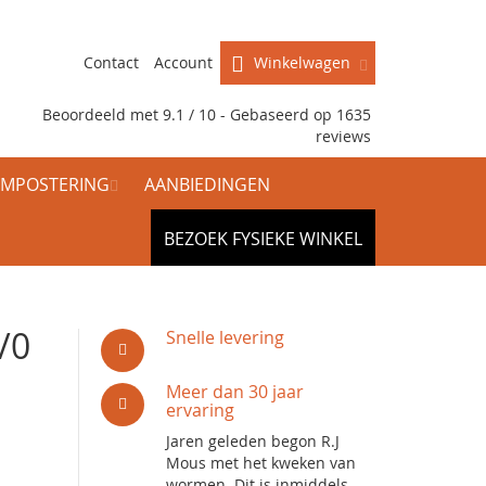
Contact
Account
Winkelwagen
Beoordeeld met 9.1 / 10 - Gebaseerd op
1635
reviews
MPOSTERING
AANBIEDINGEN
BEZOEK FYSIEKE WINKEL
/0
Snelle levering
Meer dan 30 jaar
ervaring
Jaren geleden begon R.J
Mous met het kweken van
wormen. Dit is inmiddels