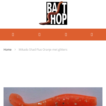
Home
Mikado Shad Fluo Oranje met glitters
Ga
naar
het
einde
van
de
afbeeldingen-
gallerij