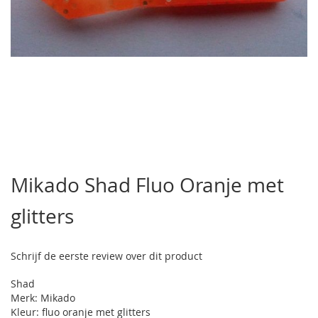
Ga
naar
Mikado Shad Fluo Oranje met
het
begin
glitters
van
de
afbeeldingen-
gallerij
Schrijf de eerste review over dit product
Shad
Merk: Mikado
Kleur: fluo oranje met glitters