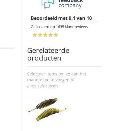
Beoordeeld met
9.1
van
10
Gebaseerd op
1635
klant reviews
Gerelateerde
producten
Selecteer items om ze aan het
mandje toe te voegen of
alles selecteren