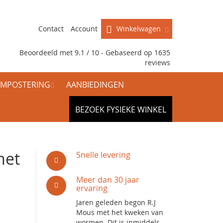
Contact
Account
Winkelwagen
Beoordeeld met 9.1 / 10 - Gebaseerd op
1635
reviews
MPOSTERING
AANBIEDINGEN
BEZOEK FYSIEKE WINKEL
met
Snelle levering
Meer dan 30 jaar
ervaring
Jaren geleden begon R.J
Mous met het kweken van
wormen. Dit is inmiddels