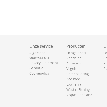
Onze service
Producten
O
Algemene
Hengelsport
Ov
voorwaarden
Reptielen
Co
Privacy Statement
Aquarium
Kl
Garantie
Vogels
Re
Cookiepolicy
Compostering
Zoo med
Exo Terra
Westin Fishing
Vispas Friesland