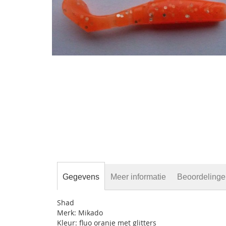
gallerij
Ga
naar
het
begin
van
de
Gegevens
Meer informatie
Beoordeling
afbeeldingen-
gallerij
Shad
Merk: Mikado
Kleur: fluo oranje met glitters