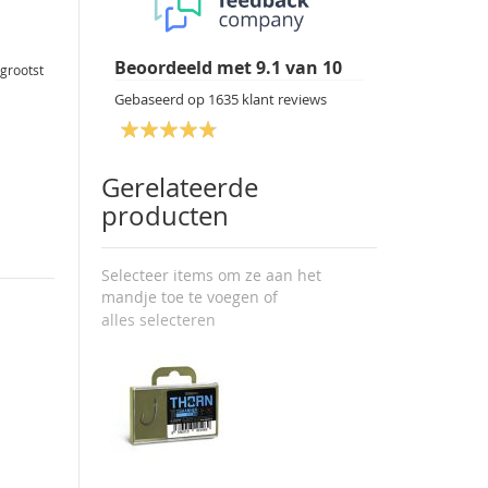
Beoordeeld met
9.1
van
10
 grootst
Gebaseerd op
1635
klant reviews
Gerelateerde
producten
Selecteer items om ze aan het
mandje toe te voegen of
alles selecteren