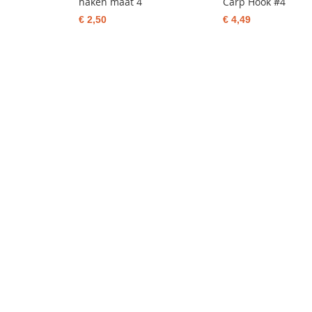
haken maat 4
Carp Hook #4
€ 2,50
€ 4,49