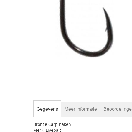
gallerij
Ga
naar
het
begin
van
de
afbeeldingen-
Gegevens
Meer informatie
Beoordeling
gallerij
Bronze Carp haken
Merk: Livebait