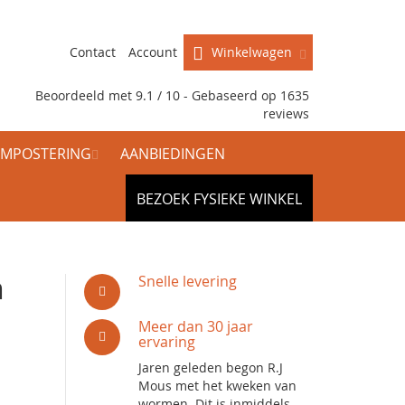
Contact
Account
Winkelwagen
Beoordeeld met 9.1 / 10 - Gebaseerd op
1635
reviews
MPOSTERING
AANBIEDINGEN
BEZOEK FYSIEKE WINKEL
n
Snelle levering
Meer dan 30 jaar
ervaring
Jaren geleden begon R.J
Mous met het kweken van
wormen. Dit is inmiddels