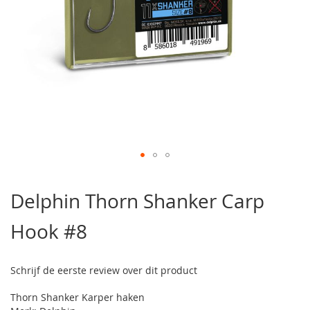
Ga
naar
Delphin Thorn Shanker Carp
het
begin
Hook #8
van
de
afbeeldingen-
gallerij
Schrijf de eerste review over dit product
Thorn Shanker Karper haken