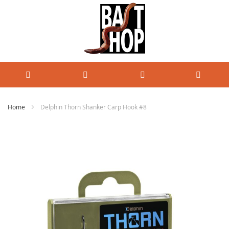
Home
Delphin Thorn Shanker Carp Hook #8
Ga
naar
het
einde
van
de
afbeeldingen-
gallerij