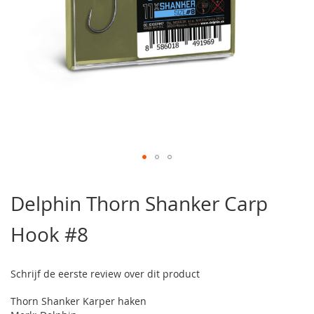
Ga
naar
Delphin Thorn Shanker Carp
het
begin
Hook #8
van
de
afbeeldingen-
gallerij
Schrijf de eerste review over dit product
Thorn Shanker Karper haken