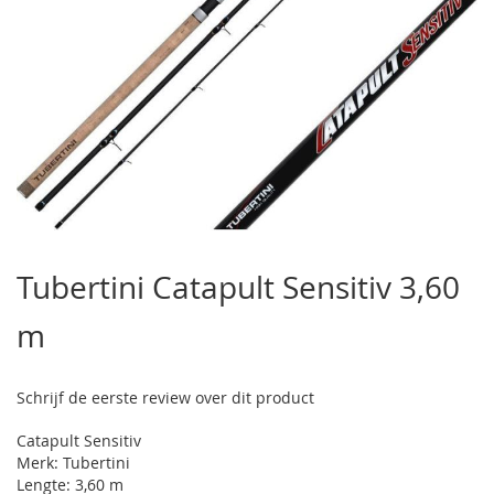
Ga
naar
Tubertini Catapult Sensitiv 3,60
het
begin
m
van
de
afbeeldingen-
gallerij
Schrijf de eerste review over dit product
Catapult Sensitiv
Merk: Tubertini
Lengte: 3,60 m