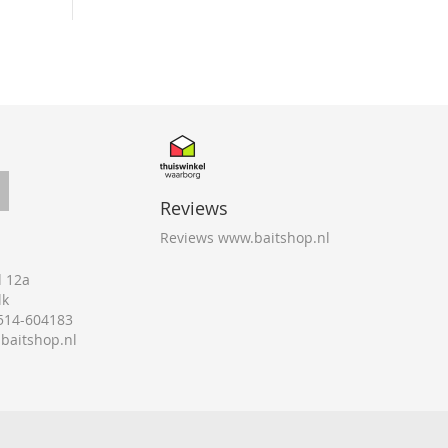
Reviews
Reviews www.baitshop.nl
 12a
lk
0514-604183
@baitshop.nl