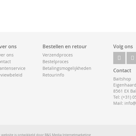
ver ons
Bestellen en retour
Volg ons
er ons
Verzendproces
ntact
Bestelproces
antenservice
Betalingsmogelijkheden
Contact
viewbeleid
Retourinfo
Baitshop
Eigenhaard
8561 EX Ba
Tel: (+31) 
Mail: info
 website is ontwikkeld door
B&S Media Internetmarketing