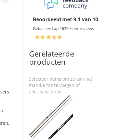
Beoordeeld met
9.1
van
10
Gebaseerd op
1635
klant reviews
Gerelateerde
producten
Selecteer items om ze aan het
mandje toe te voegen of
ssers
alles selecteren
en.
uren.