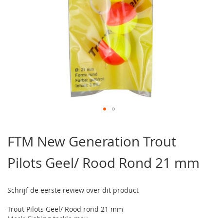
Ga
naar
FTM New Generation Trout
het
begin
Pilots Geel/ Rood Rond 21 mm
van
de
afbeeldingen-
gallerij
Schrijf de eerste review over dit product
Trout Pilots Geel/ Rood rond 21 mm