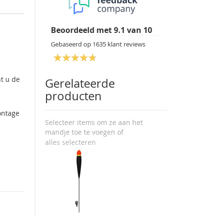
Beoordeeld met
9.1
van
10
Gebaseerd op
1635
klant reviews
nt u de
Gerelateerde
producten
ontage
Selecteer items om ze aan het
mandje toe te voegen of
alles selecteren