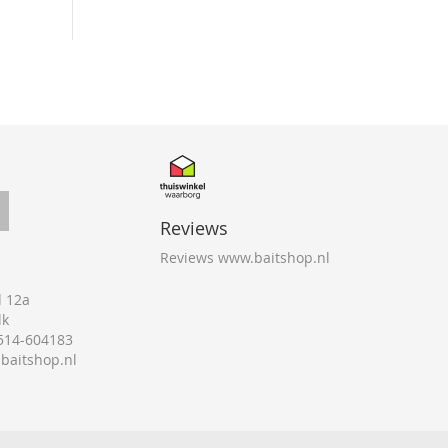
Reviews
Reviews www.baitshop.nl
 12a
lk
0514-604183
@baitshop.nl