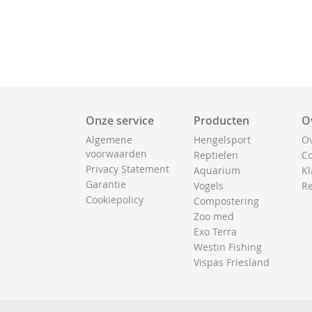
Onze service
Producten
O
Algemene
Hengelsport
Ov
voorwaarden
Reptielen
Co
Privacy Statement
Aquarium
Kl
Garantie
Vogels
Re
Cookiepolicy
Compostering
Zoo med
Exo Terra
Westin Fishing
Vispas Friesland