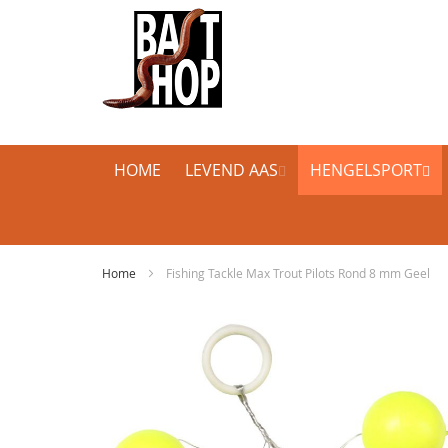
HOME
LEVEND AAS
HENGELSPORT
Home
Fishing Tackle Max Trout Pilots Rond 8 mm Geel
Ga
naar
het
einde
van
de
afbeeldingen-