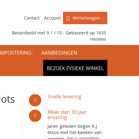
Contact
Account
Winkelwagen
Beoordeeld met 9.1 / 10 - Gebaseerd op
1635
reviews
MPOSTERING
AANBIEDINGEN
BEZOEK FYSIEKE WINKEL
lots
Snelle levering
Meer dan 30 jaar
ervaring
Jaren geleden begon R.J
Mous met het kweken van
wormen. Dit is inmiddels