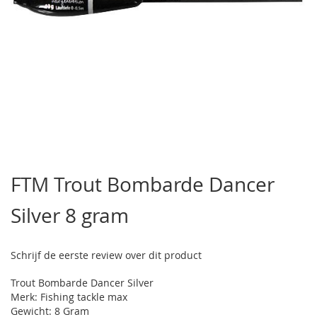
Ga
naar
FTM Trout Bombarde Dancer
het
begin
Silver 8 gram
van
de
afbeeldingen-
gallerij
Schrijf de eerste review over dit product
Trout Bombarde Dancer Silver
Merk: Fishing tackle max
Gewicht: 8 Gram